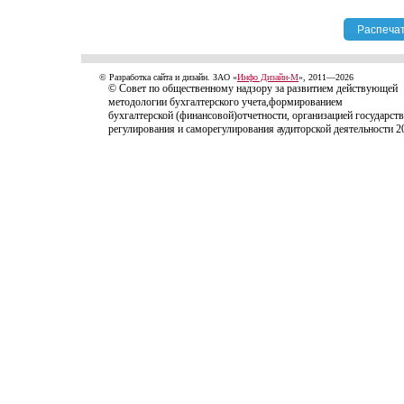
© Разработка сайта и дизайн. ЗАО «
Инфо Дизайн-М
», 2011—2026
© Совет по общественному надзору за развитием действующей
методологии бухгалтерского учета,формированием
бухгалтерской (финансовой)отчетности, организацией государст
регулирования и саморегулирования аудиторской деятельности 2