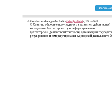
© Разработка сайта и дизайн. ЗАО «
Инфо Дизайн-М
», 2011—2026
© Совет по общественному надзору за развитием действующей
методологии бухгалтерского учета,формированием
бухгалтерской (финансовой)отчетности, организацией государст
регулирования и саморегулирования аудиторской деятельности 2