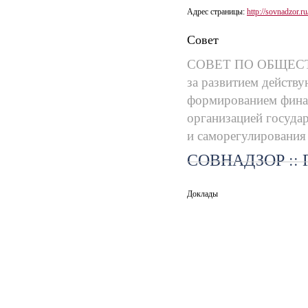
Адрес страницы:
http://sovnadzor.ru
Совет
СОВЕТ ПО ОБЩЕС
за развитием действу
формированием финан
организацией госуда
и саморегулирования
СОВНАДЗОР :: Г
Доклады